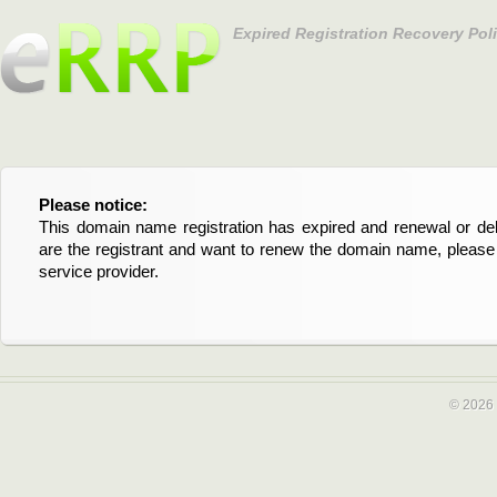
Expired Registration Recovery Pol
Please notice:
Bitte beachten Sie:
This domain name registration has expired and renewal or dele
Diese Domainregistrierung ist abgelaufen und die Verläng
are the registrant and want to renew the domain name, please 
Domain stehen an. Wenn Sie der Registrant sind und di
service provider.
verlängern möchten, kontaktieren Sie bitte Ihren Service-Provid
© 2026